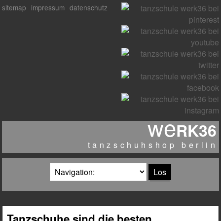
sitemap
impressum
datenschutz
we
RK36
tanzschuhshop berlin
zielseite
Tanzschuhe sind die besten