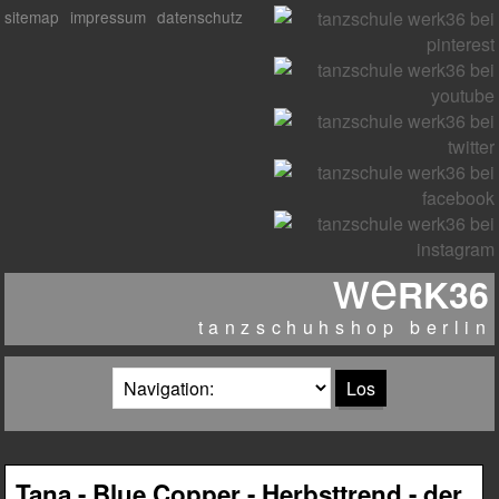
sitemap
impressum
datenschutz
we
RK36
tanzschuhshop berlin
zielseite
Tana - Blue Copper - Herbsttrend - der