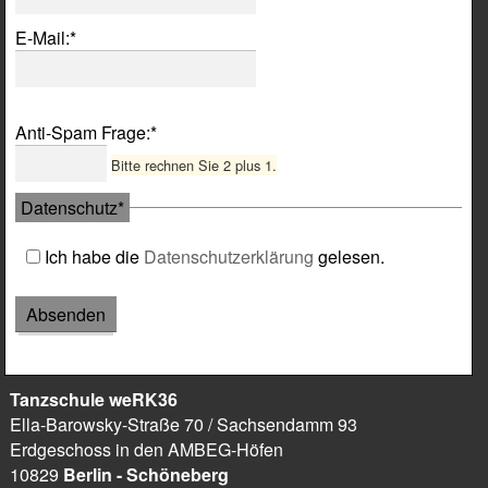
Pflichtfeld
E-Mail:
*
Pflichtfeld
Anti-Spam Frage:
*
Bitte rechnen Sie 2 plus 1.
Pflichtfeld
Datenschutz
*
Ich habe die
Datenschutzerklärung
gelesen.
Tanzschule weRK36
Ella-Barowsky-Straße 70
/ Sachsendamm 93
Erdgeschoss in den AMBEG-Höfen
10829
Berlin
- Schöneberg