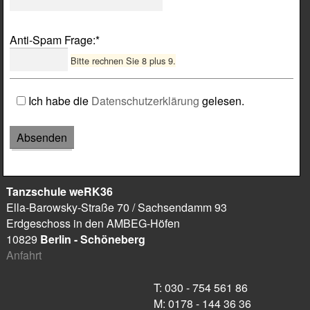
Pflichtfeld
Anti-Spam Frage:
*
Bitte rechnen Sie 8 plus 9.
Ich habe die
Datenschutzerklärung
gelesen.
Tanzschule weRK36
Ella-Barowsky-Straße 70
/ Sachsendamm 93
Erdgeschoss in den AMBEG-Höfen
10829
Berlin
- Schöneberg
Anfahrt
T: 030 - 754 561 86
M: 0178 - 144 36 36