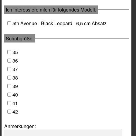
Ich interessiere mich für folgendes Modell:
5th Avenue - Black Leopard - 6,5 cm Absatz
Schuhgröße:
35
36
37
38
39
40
41
42
Anmerkungen: