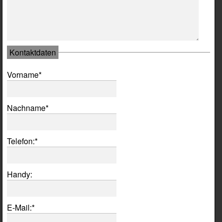
Kontaktdaten
Pflichtfeld
Vorname
*
Pflichtfeld
Nachname
*
Pflichtfeld
Telefon:
*
Handy:
Pflichtfeld
E-Mail:
*