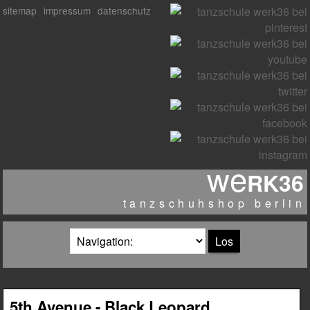
sitemap
impressum
datenschutz
we
RK36
tanzschuhshop berlin
zielseite
5th Avenue - Black Leopard