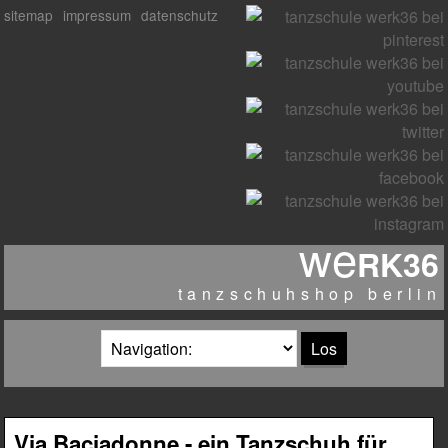
sitemap
impressum
datenschutz
we
RK36
tanzschuhshop berlin
zielseite
Via Baciadonne - ein Tanzschuh für