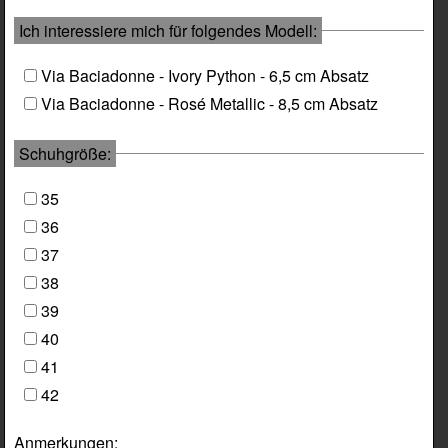
Ich interessiere mich für folgendes Modell:
Via Baciadonne - Ivory Python - 6,5 cm Absatz
Via Baciadonne - Rosé Metallic - 8,5 cm Absatz
Schuhgröße:
35
36
37
38
39
40
41
42
Anmerkungen: