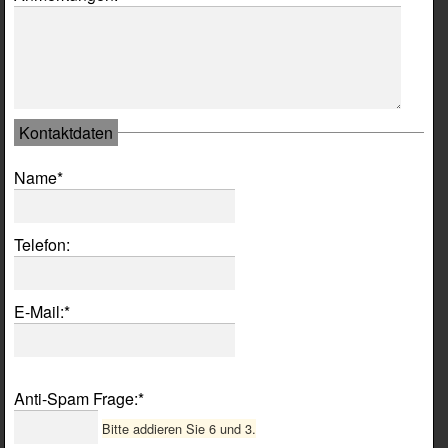
Kontaktdaten
Pflichtfeld
Name
*
Telefon:
Pflichtfeld
E-Mail:
*
Pflichtfeld
Anti-Spam Frage:
*
Bitte addieren Sie 6 und 3.