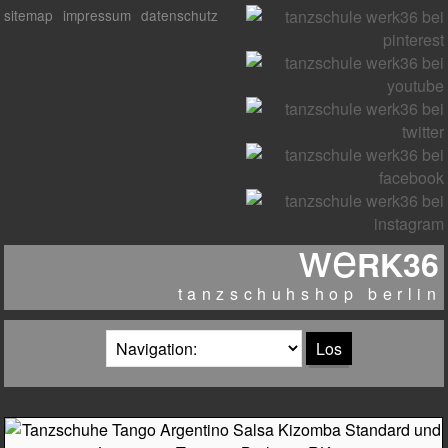
sitemap
impressum
datenschutz
we
RK36
tanzschuhshop berlin
zielseite